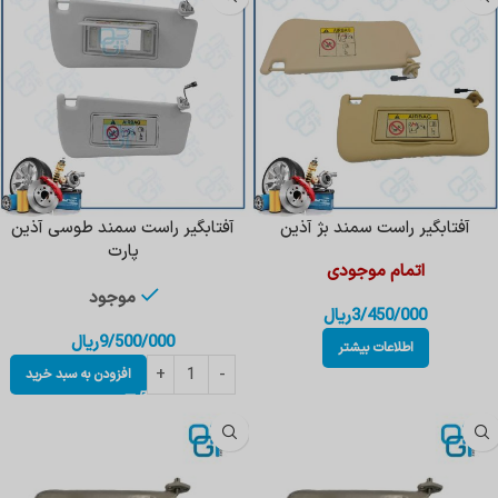
آفتابگیر راست سمند بژ آذین
آفتابگیر راست سمند طوسی آذین
پارت
اتمام موجودی
موجود
3/450/000
ریال
9/500/000
ریال
اطلاعات بیشتر
افزودن به سبد خرید