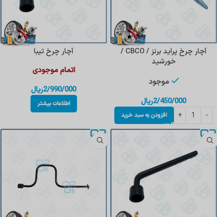
آچار چرخ پراید برنز / CBCO /
آچار چرخ تیبا
خورشید
اتمام موجودی
موجود
2/990/000
ریال
2/450/000
ریال
اطلاعات بیشتر
افزودن به سبد خرید