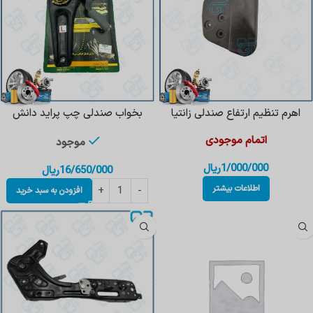
اهرم تنظیم ارتفاع صندلی زانتیا
بخواب صندلی چپ پراید دانش
اتمام موجودی
موجود
1/000/000
ریال
16/650/000
ریال
اطلاعات بیشتر
افزودن به سبد خرید