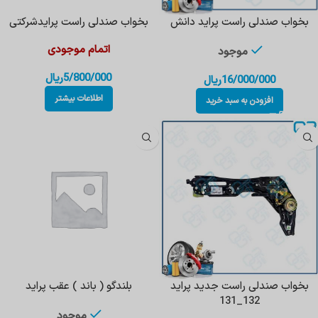
بخواب صندلی راست پراید دانش
بخواب صندلی راست پرایدشرکتی
اتمام موجودی
موجود
5/800/000
ریال
16/000/000
ریال
اطلاعات بیشتر
افزودن به سبد خرید
بخواب صندلی راست جدید پراید
بلندگو ( باند ) عقب پراید
132_131
موجود