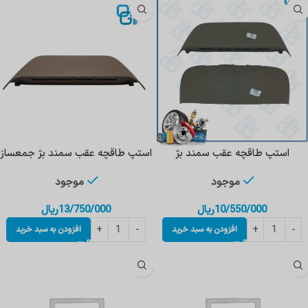
استپ طاقچه عقب سمند بژ
استپ طاقچه عقب سمند بژ جمعساز
موجود
موجود
10/550/000
ریال
13/750/000
ریال
افزودن به سبد خرید
افزودن به سبد خرید