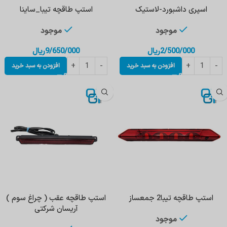
اسپری داشبورد-لاستیک
استپ طاقچه تيبا_ساينا
موجود
موجود
2/500/000
ریال
9/650/000
ریال
افزودن به سبد خرید
افزودن به سبد خرید
استپ طاقچه تیبا2 جمعساز
استپ طاقچه عقب ( چراغ سوم )
آریسان شرکتی
موجود