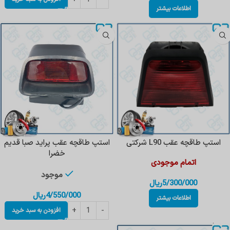
اطلاعات بیشتر
استپ طاقچه عقب L90 شرکتی
استپ طاقچه عقب پراید صبا قدیم
خضرا
اتمام موجودی
موجود
5/300/000
ریال
4/550/000
ریال
اطلاعات بیشتر
افزودن به سبد خرید