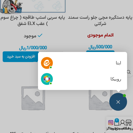
پایه دستگیره مچی جلو راست سمند
پایه سربی استپ طاقچه ( چراغ سوم
شرکتی
) عقب ELX شفق
اتمام موجودی
موجود
500/000
ریال
1/000/000
ریال
اطلاعات بیشتر
افزودن به سبد خرید
ایتا
روبیکا
0
روشگاه
حساب من
سبد خرید
اینستاگرام