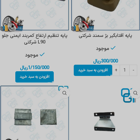
پایه آفتابگیر بژ سمند شرکتی
پایه تنظیم ارتفاع کمربند ایمنی جلو
L90 شرکتی
موجود
موجود
300/000
ریال
1/150/000
ریال
افزودن به سبد خرید
افزودن به سبد خرید