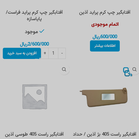
آفتابگیر چپ کرم پراید آذین
آفتابگیر چپ کرم پراید فراست/
پایاسازه
اتمام موجودی
موجود
600/000
ریال
2/600/000
ریال
اطلاعات بیشتر
افزودن به سبد خرید
آفتابگیر راست 405 بژ آذین / حداد
آفتابگیر راست 405 طوسی آذین