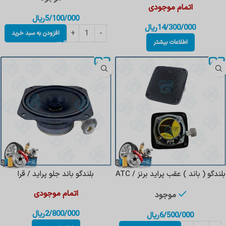
اتمام موجودی
5/100/000
ریال
14/300/000
ریال
افزودن به سبد خرید
اطلاعات بیشتر
بلندگو ( باند ) عقب پراید برنز / ATC
بلندگو باند جلو پراید / قرا
اتمام موجودی
موجود
2/800/000
ریال
6/500/000
ریال