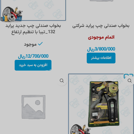
بخواب صندلی چپ پراید شرکتی
بخواب صندلی چپ جدید پراید
132_تیبا با تنظیم ارتفاع
اتمام موجودی
موجود
3/800/000
ریال
12/700/000
ریال
اطلاعات بیشتر
افزودن به سبد خرید