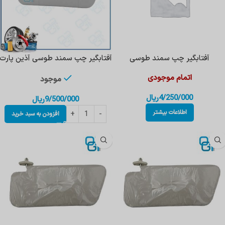
آفتابگیر چپ سمند طوسی
آفتابگیر چپ سمند طوسی آذین پارت
اتمام موجودی
موجود
4/250/000
ریال
9/500/000
ریال
اطلاعات بیشتر
افزودن به سبد خرید