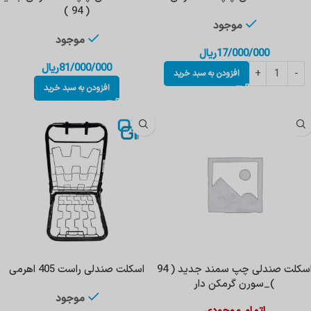
( 94 )
موجود
موجود
17/000/000
ریال
81/000/000
ریال
افزودن به سبد خرید
افزودن به سبد خرید
اسکلت صندلی چپ سمند جدید ( 94
اسکلت صندلی راست 405 اهرمی
)_سورن گرمکن دار
موجود