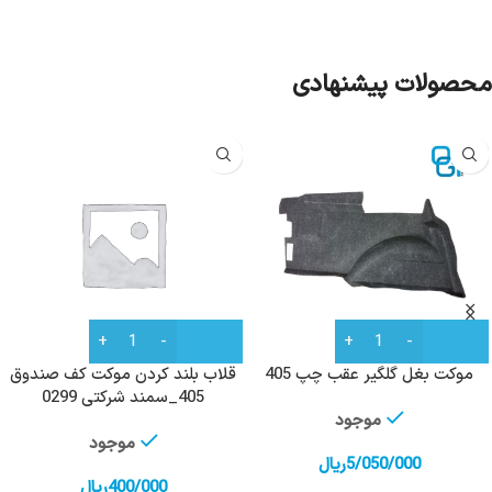
محصولات پیشنهادی
موکت بغل گلگیر عقب چپ 405
قلاب بلند کردن موکت کف صندوق
405_سمند شرکتی 0299
موجود
موجود
5/050/000
ریال
400/000
ریال