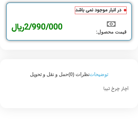
در انبار موجود نمی باشد
2/990/000
ریال
قیمت محصول:​
توضیحات
نظرات (0)
حمل و نقل و تحویل
آچار چرخ تیبا