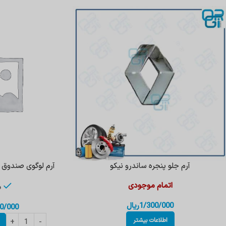
آرم جلو پنجره ساندرو نیکو
آرم لوگوی صندوق س
اتمام موجودی
م
1/300/000
ریال
0/000
اطلاعات بیشتر