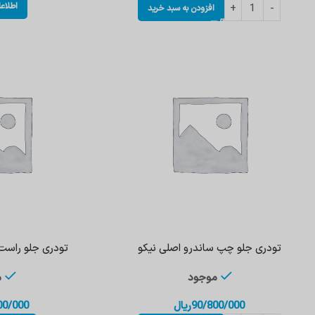
اطلاع
افزودن به سبد خرید
تودری جلو چپ ساندرو اصلی نیکو
تودری جلو راست 
موجود
م
90/800/000
ریال
00/000