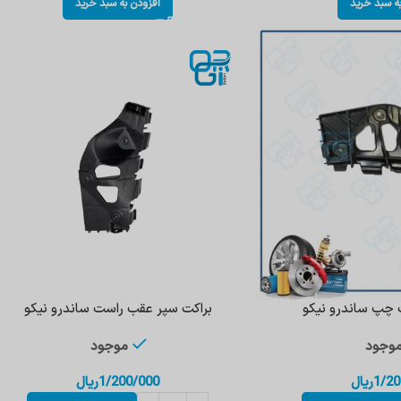
ه سبد خرید
افزودن به سبد خرید
 چپ ساندرو نیکو
براکت سپر عقب راست ساندرو نیکو
وجود
موجود
1/20
ریال
1/200/000
ریال