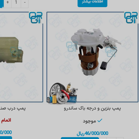
اطلاعات بیشتر
پمپ بنزین و درجه باک ساندرو
پمپ درب صندو
اتمام
موجود
0/000
46/000/000
ریال