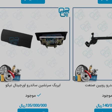
درو رویین صنعت
ایربگ سرنشین ساندرو اورجینال نیکو
وجود
موجود
140/0
ریال
135/000/000
ریال