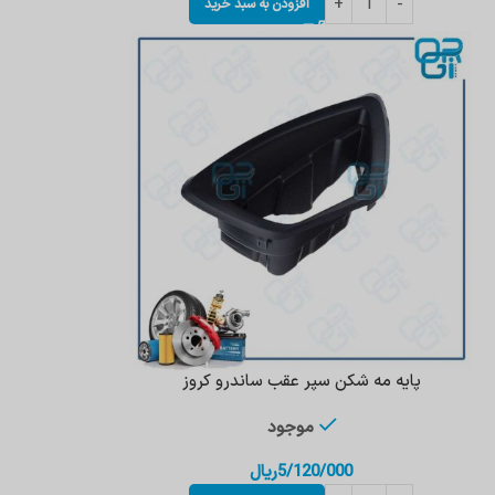
افزودن به سبد خرید
پایه مه شکن سپر عقب ساندرو کروز
موجود
5/120/000
ریال