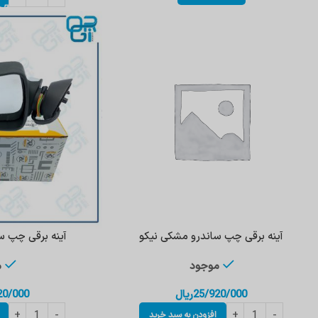
آینه برقی چپ ساندرو مشکی نیکو
آینه برقی چپ سا
موجود
م
25/920/000
ریال
20/000
افزودن به سبد خرید