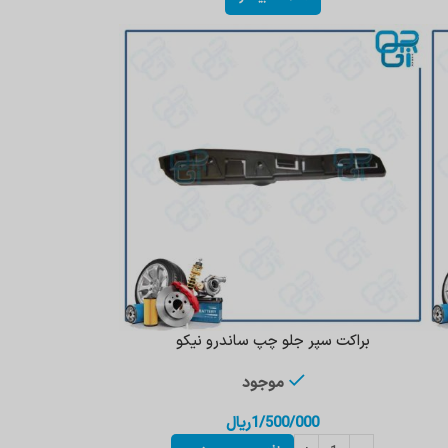
براکت سپر جلو چپ ساندرو نیکو
موجود
1/500/000
ریال