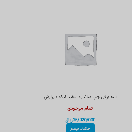
آینه برقی چپ ساندرو سفید نیکو / برازش
اتمام موجودی
25/920/000
ریال
اطلاعات بیشتر