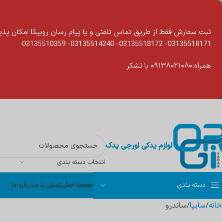
modal-chec
ثبت سفارش فقط از طریق تماس تلفنی و یا پیام رسان روبیکا امکان پذی
03135518171- 03135518172- 03135514240- 03135510359
همراه:۰۹۱۳۸۰۲۱۰۸۰ با تشکر
لوازم یدکی اورجی یدک
انتخاب دسته بندی
دسته بندی
صفحه اصلی
تماس با ما
درباره ما
خانه
سایپا
ساندرو