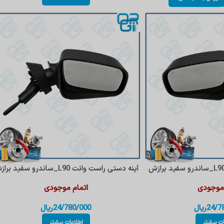
آینه دستی راست وانت L90_ساندرو سفید برازش
 موجودی
اتمام موجودی
24/7
ریال
24/780/000
ریال
ات بیشتر
اطلاعات بیشتر