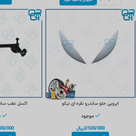
افزودن به سبد خرید
ابرویی جلو ساندرو نقره ای نیکو
اکسل عقب سان
موجود
م
2/500/000
ریال
00/000