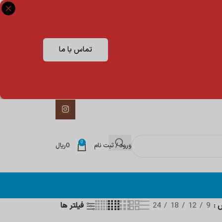
تماس با ما
0
ورود / ثبت نام
0
ریال
ش
9
12
18
24
فیلتر ها