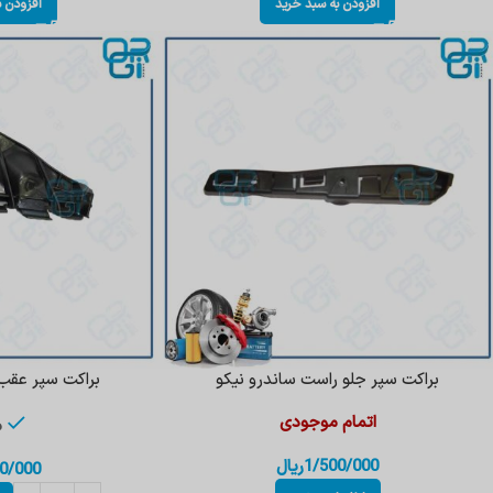
افزودن به سبد خرید
افزودن ب
براکت سپر جلو راست ساندرو نیکو
براکت سپر عقب
اتمام موجودی
م
1/500/000
ریال
0/000