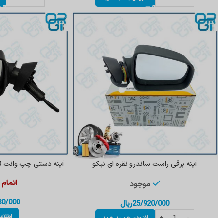
آینه برقی راست ساندرو نقره ای نیکو
آینه دستی چپ وانت L90_ساندرو سفید برازش
اتمام
موجود
80/000
25/920/000
ریال
اطلاع