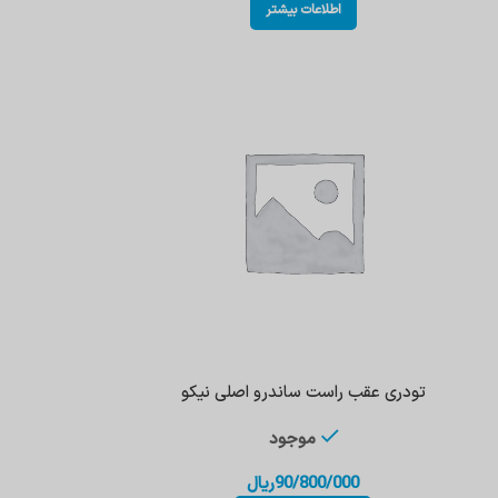
اطلاعات بیشتر
تودری عقب راست ساندرو اصلی نیکو
موجود
90/800/000
ریال