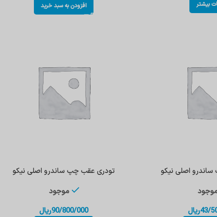
ات بیشتر
افزودن به سبد خرید
ساندرو اصلی نیکو
تودری عقب چپ ساندرو اصلی نیکو
وجود
موجود
43/5
ریال
90/800/000
ریال