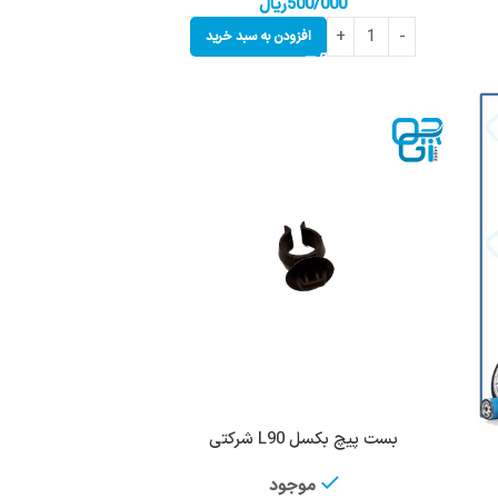
500/000
ریال
افزودن به سبد خرید
بست پیچ بکسل L90 شرکتی
موجود