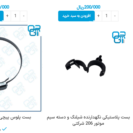
200/000
ریال
/000
افزودن به سبد خرید
بست پلاستیکی نگهدارنده شیلنگ و دسته سیم
بست پلوس پیچی فلزی پژ
موتور 206 شرکتی
م