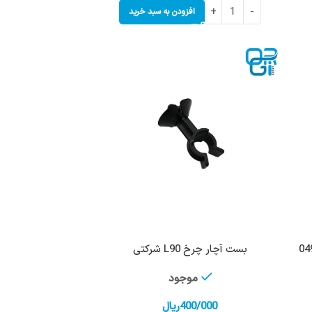
افزودن به سبد خرید
بست آچار چرخ L90 شرکتی
موجود
400/000
ریال