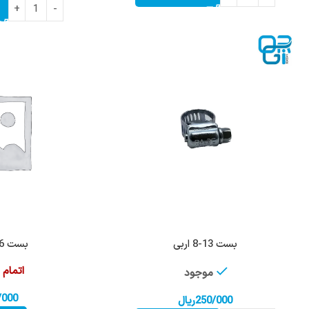
بست 13-8 اربی
بست 16-10 اربی
اتمام
موجود
/000
250/000
ریال