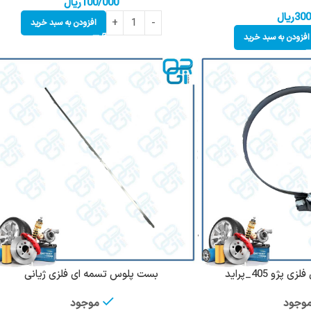
100/000
ریال
300
ریال
افزودن به سبد خرید
افزودن به سبد خرید
و 405_پراید
بست پلوس تسمه ای فلزی ژیانی
وجود
موجود