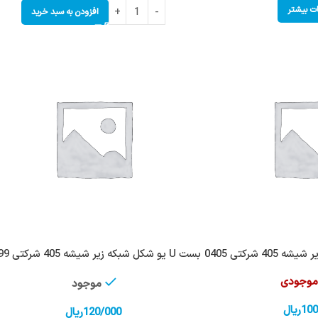
ات بیشتر
افزودن به سبد خرید
بست U یو شکل شبکه زیر شیشه 405 شرکتی 0499
 موجودی
موجود
100
ریال
120/000
ریال