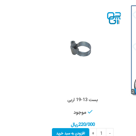
بست 13-19 اربی
موجود
220/000
ریال
افزودن به سبد خرید