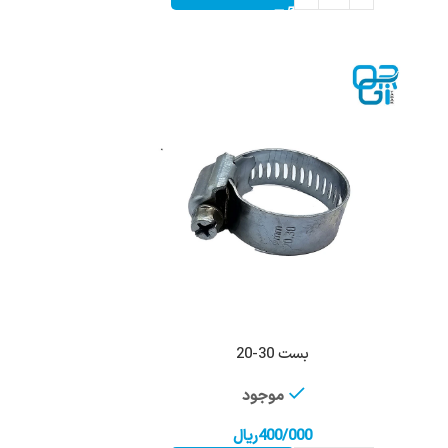
بست 30-20
موجود
400/000
ریال