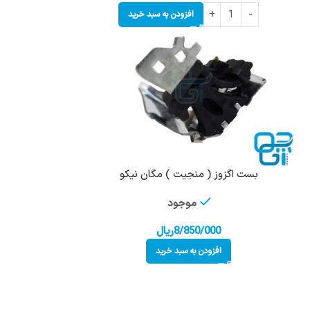
افزودن به سبد خرید
بست اگزوز ( منجیت ) مگان نیکو
موجود
8/850/000
ریال
افزودن به سبد خرید