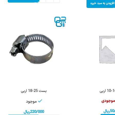
افزودن به سبد خرید
بست 25-18 اربی
 موجودی
موجود
50
ریال
220/000
ریال