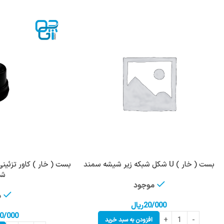
بست ( خار ) U شکل شبکه زیر شیشه سمند
بست ( خار ) کاور تزئینی
شر
موجود
م
20/000
ریال
0/000
افزودن به سبد خرید