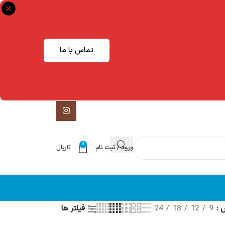
تماس با ما
0
ورود / ثبت نام
0
ریال
ش
9
12
18
24
فیلتر ها