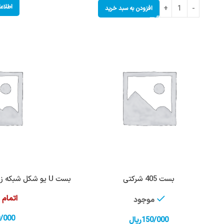
اطلاع
افزودن به سبد خرید
بست 405 شرکتی
بست U یو شکل شبکه زیر شیشه 405 شرکتی 0405
اتمام
موجود
/000
150/000
ریال