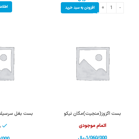
اطلاع
افزودن به سبد خرید
بست اگزوز(منجیت)مگان نیکو
بست بغل سرسیلندر 405 شرکتی
اتمام موجودی
م
1/060/000
ریال