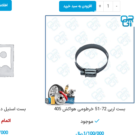
اطلاع
افزودن به سبد خرید
بست اربی 72-51 خرطومی هواکش 405
بست استیل درجه 1 پلو
اتمام
موجود
/000
1/100/000
ریال