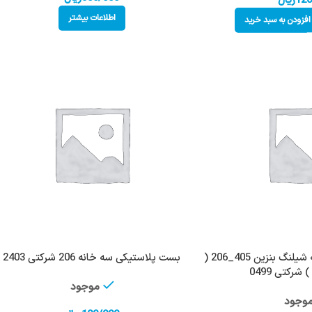
120
ریال
اطلاعات بیشتر
افزودن به سبد خرید
بست پلاستیکی دوخانه شیلنگ بنزین 405_206 (
بست پلاستیکی سه خانه 206 شرکتی 2403
شرکتی 0499
موجود
وجود