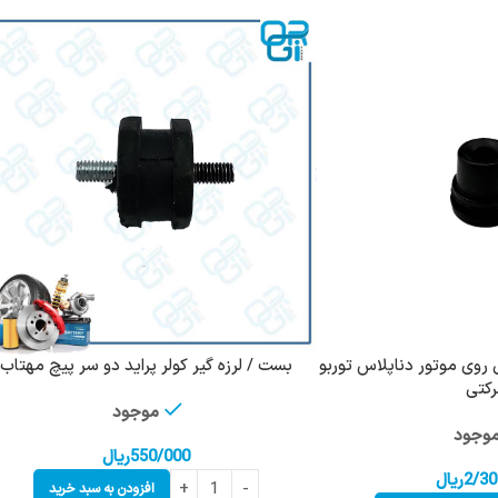
 روی موتور دناپلاس توربو
بست / لرزه گیر کولر پراید دو سر پیچ مهتاب
کتی
موجود
وجود
550/000
ریال
2/30
ریال
افزودن به سبد خرید