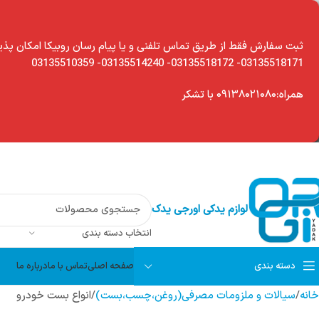
modal-chec
ثبت سفارش فقط از طریق تماس تلفنی و یا پیام رسان روبیکا امکان پذی
03135518171- 03135518172- 03135514240- 03135510359
همراه:۰۹۱۳۸۰۲۱۰۸۰ با تشکر
لوازم یدکی اورجی یدک
انتخاب دسته بندی
دسته بندی
صفحه اصلی
تماس با ما
درباره ما
خانه
سیالات و ملزومات مصرفی(روغن،چسب،بست)
انواع بست خودرو