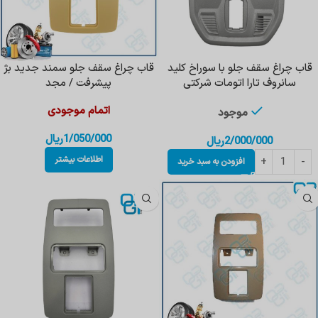
قاب چراغ سقف جلو با سوراخ کلید
قاب چراغ سقف جلو سمند جدید بژ
سانروف تارا اتومات شرکتی
پیشرفت / مجد
اتمام موجودی
موجود
1/050/000
ریال
2/000/000
ریال
اطلاعات بیشتر
افزودن به سبد خرید