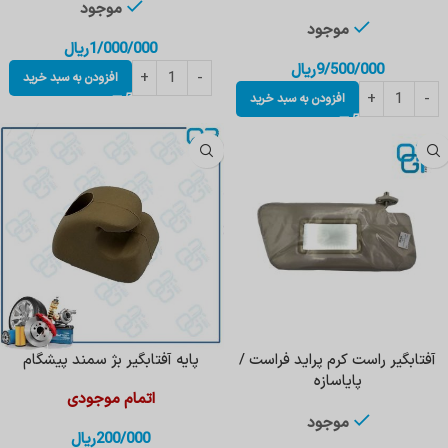
موجود
موجود
1/000/000
ریال
9/500/000
ریال
افزودن به سبد خرید
افزودن به سبد خرید
آفتابگیر راست کرم پراید فراست /
پایه آفتابگیر بژ سمند پیشگام
پایاسازه
اتمام موجودی
موجود
200/000
ریال