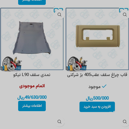
قاب چراغ سقف عقب405 بژ شرکتی
نمدی سقف L90 نیکو
اتمام موجودی
موجود
49/630/000
ریال
500/000
ریال
اطلاعات بیشتر
افزودن به سبد خرید