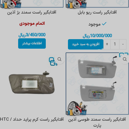
آفتابگیر راست ریو بابل
آفتابگیر راست سمند بژ آذین
اتمام موجودی
موجود
3/450/000
ریال
10/000/000
ریال
اطلاعات بیشتر
افزودن به سبد خرید
آفتابگیر راست سمند طوسی آذین
آفتابگیر راست کرم پراید حداد / HTC
پارت