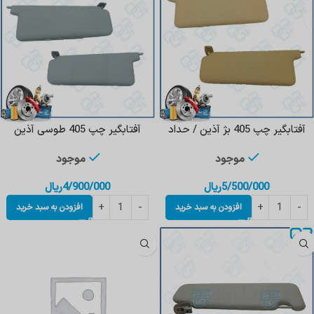
آفتابگیر چپ 405 بژ آذین / حداد
آفتابگیر چپ 405 طوسی آذین
موجود
موجود
5/500/000
ریال
4/900/000
ریال
افزودن به سبد خرید
افزودن به سبد خرید