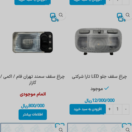
چراغ سقف جلو LED تارا شرکتی
چراغ سقف سمند تهران فام / اکمی /
گازار
موجود
اتمام موجودی
12/000/000
ریال
800/000
ریال
افزودن به سبد خرید
اطلاعات بیشتر