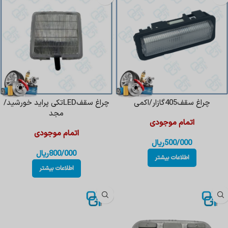
چراغ سقف405گازار/اکمی
چراغ سقفLEDتکی پراید خورشید/
مجد
اتمام موجودی
اتمام موجودی
500/000
ریال
800/000
ریال
اطلاعات بیشتر
اطلاعات بیشتر