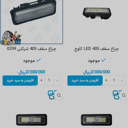
چراغ سقف 405 LED کاوج
چراغ‌ سقف‌ 405 شرکتی 0299
موجود
موجود
2/300/000
ریال
2/200/000
ریال
افزودن به سبد خرید
افزودن به سبد خرید