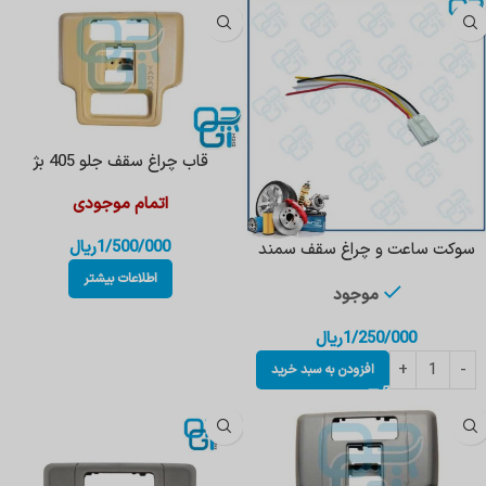
قاب چراغ سقف جلو 405 بژ
اتمام موجودی
1/500/000
ریال
سوکت ساعت و چراغ سقف سمند
اطلاعات بیشتر
موجود
1/250/000
ریال
افزودن به سبد خرید