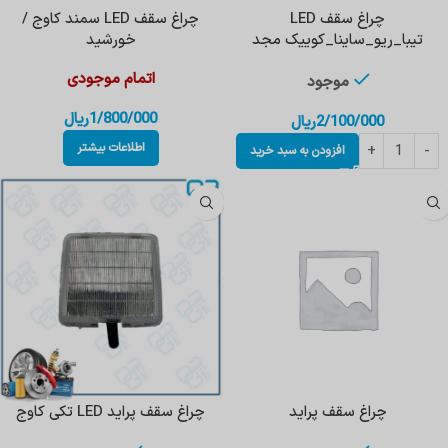
چراغ سقف LED
چراغ سقف LED سمند کاوج /
تیبا_ریو_ساینا_کوییک مجد
خورشید
اتمام موجودی
موجود
1/800/000
ریال
2/100/000
ریال
اطلاعات بیشتر
افزودن به سبد خرید
چراغ سقف پراید
چراغ سقف پراید LED تکی کاوج