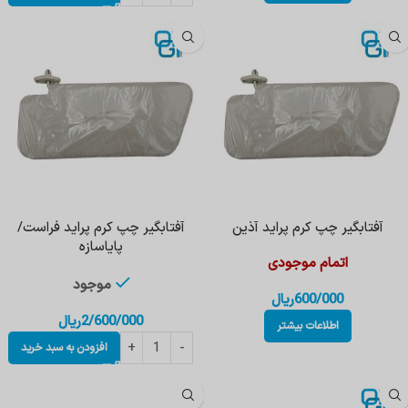
آفتابگیر چپ کرم پراید آذین
آفتابگیر چپ کرم پراید فراست/
پایاسازه
اتمام موجودی
موجود
600/000
ریال
2/600/000
ریال
اطلاعات بیشتر
افزودن به سبد خرید