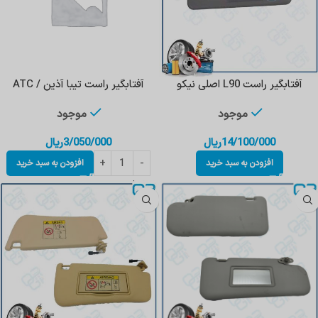
آفتابگیر راست L90 اصلی نیکو
آفتابگیر راست تیبا آذین / ATC
موجود
موجود
14/100/000
ریال
3/050/000
ریال
افزودن به سبد خرید
افزودن به سبد خرید