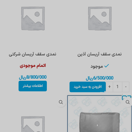
نمدی سقف آریسان آذین
نمدی سقف آریسان شرکتی
اتمام موجودی
موجود
8/800/000
ریال
6/500/000
ریال
اطلاعات بیشتر
افزودن به سبد خرید