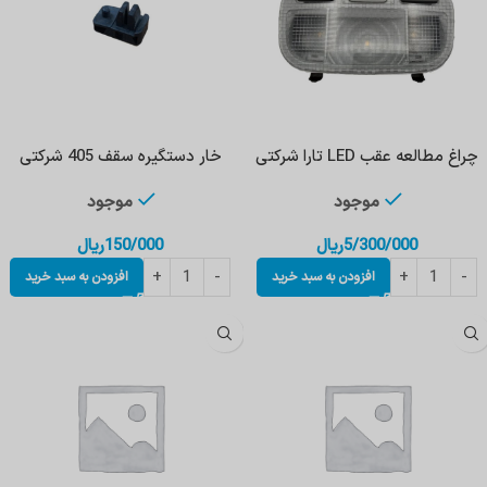
چراغ مطالعه عقب LED تارا شرکتی
خار دستگیره سقف 405 شرکتی
موجود
موجود
5/300/000
ریال
150/000
ریال
افزودن به سبد خرید
افزودن به سبد خرید