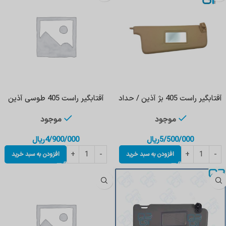
آفتابگیر راست 405 بژ آذین / حداد
آفتابگیر راست 405 طوسی آذین
موجود
موجود
5/500/000
ریال
4/900/000
ریال
افزودن به سبد خرید
افزودن به سبد خرید