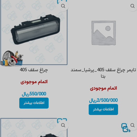
تایمر چراغ سقف 405_پرشیا_سمند
چراغ سقف 405
بتا
اتمام موجودی
اتمام موجودی
550/000
ریال
2/500/000
ریال
اطلاعات بیشتر
اطلاعات بیشتر