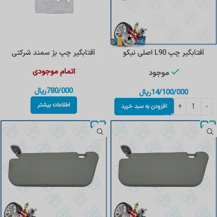
آفتابگیر چپ L90 اصلی نیکو
آفتابگیر چپ بژ سمند شرکتی
اتمام موجودی
موجود
780/000
ریال
14/100/000
ریال
اطلاعات بیشتر
افزودن به سبد خرید