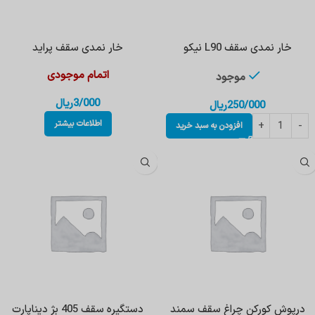
خار نمدی سقف L90 نیکو
خار نمدی سقف پراید
اتمام موجودی
موجود
3/000
ریال
250/000
ریال
اطلاعات بیشتر
افزودن به سبد خرید
درپوش کورکن چراغ سقف سمند
دستگیره سقف 405 بژ دیناپارت