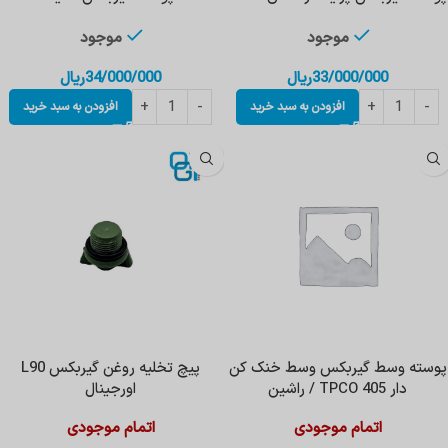
موجود
موجود
33/000/000
ریال
34/000/000
ریال
افزودن به سبد خرید
افزودن به سبد خرید
پوسته وسط گیربکس وسط خنک کن
پیچ تخلیه روغن گیربکس L90
دار 405 TPCO / راشین
اورجینال
اتمام موجودی
اتمام موجودی