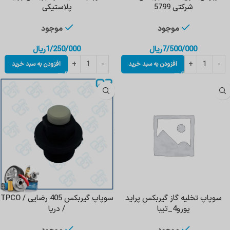
شرکتی 5799
پلاستیکی
موجود
موجود
7/500/000
ریال
1/250/000
ریال
افزودن به سبد خرید
افزودن به سبد خرید
سوپاپ تخلیه گاز گیربکس پراید
سوپاپ گیربکس 405 رضایی / TPCO
یورو4_تیبا
/ دریا