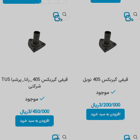
قیفی گیربکس 405 نوبل
قیفی گیربکس 405_رانا_پرشیا TU5
شرکتی
موجود
موجود
3/200/000
ریال
3/450/000
ریال
افزودن به سبد خرید
افزودن به سبد خرید