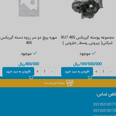
مجموعه پوسته گیربکس 405 XU7
مهره پیچ دو سر رزوه دسته گیربکس
شرکتی( بیرونی_وسط_حلزونی )
405
موجود
موجود
169/500/000
ریال
400/000
ریال
افزودن به سبد خرید
افزودن به سبد خرید
تلفن تماس:
03135518171
03135518172