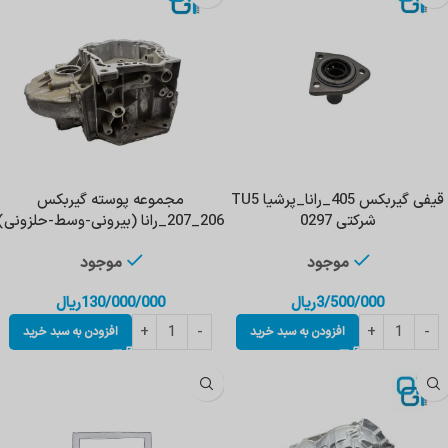
قیفی گیربکس 405_رانا_پرشیا TU5
مجموعه پوسته گیربکس
شرکتی 0297
206_207_رانا (بیرونی-وسط-حلزونی)
دو شاخ اهرم شرکتی
موجود
موجود
3/500/000
ریال
130/000/000
ریال
افزودن به سبد خرید
افزودن به سبد خرید