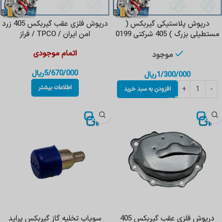
‌درپوش‌ پلاستیکی گیربکس ‌(
درپوش‌ فلزی عقب گیربکس‌ 405 زرد
مستطیلی بزرگ ) 405 شرکتی 0199
امن ایران / TPCO / فراز
اتمام موجودی
موجود
5/670/000
ریال
1/300/000
ریال
اطلاعات بیشتر
افزودن به سبد خرید
درپوش فلزی عقب گیربکس 405
سوپاپ تخلیه گاز گیربکس پراید