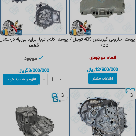
پوسته حلزونی گیربکس 405 توپال /
پوسته کلاج تیبا_پراید یورو4 درخشا
TPCO
قطعه
اتمام موجودی
موجود
12/800/000
ریال
58/000/000
ریال
اطلاعات بیشتر
افزودن به سبد خرید