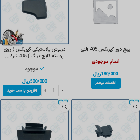
پیچ دور گیربکس 405 آلنی
‌درپوش‌ پلاستیکی گیربکس‌ ( روی
پوسته کلاج-بزرگ ) 405 شرکتی
اتمام موجودی
موجود
180/000
ریال
500/000
ریال
اطلاعات بیشتر
افزودن به سبد خرید