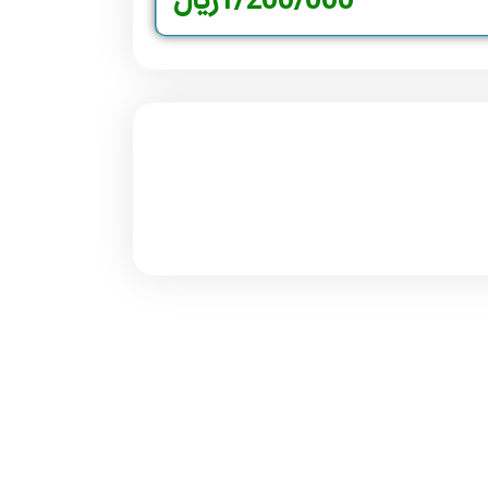
1/200/000
ریال