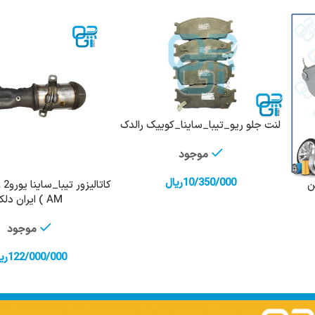
لنت جلو ریو_تیبا_ساینا_کوییک رالدک
افزودن به سبد خرید
موجود
10/350/000
ریال
افزودن به سبد 
AM ) ایران دلکو
موجود
122/000/000
ری