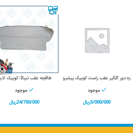
زه دور گلگیر عقب راست کوییک پیشرو
طاقچه عقب تیبا2-کوییک آذین
افزودن به سبد خرید
افزودن به سبد خرید
موجود
موجود
5/000/000
ریال
24/700/000
ریال