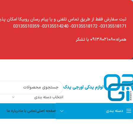
modal-chec
ثبت سفارش فقط از طریق تماس تلفنی و یا پیام رسان روبیکا امکان پذی
03135518171- 03135518172- 03135514240- 03135510359
همراه:۰۹۱۳۸۰۲۱۰۸۰ با تشکر
لوازم یدکی اورجی یدک
انتخاب دسته بندی
دسته بندی
صفحه اصلی
تماس با ما
درباره ما