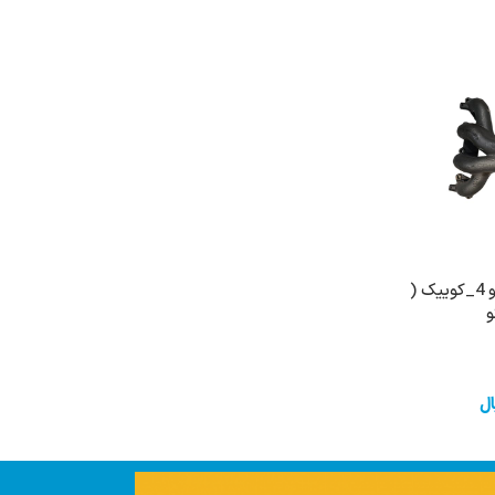
کاتالیزور تیبا_ساینا یورو2 و 4_کوییک (
خرید
ال