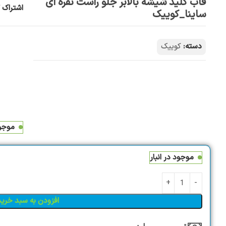
قاب کلید شیشه بالابر جلو راست نقره ای
اشتراک گ
ساینا_کوییک
دسته:
کوییک
موجود
موجود در انبار
افزودن به سبد خرید