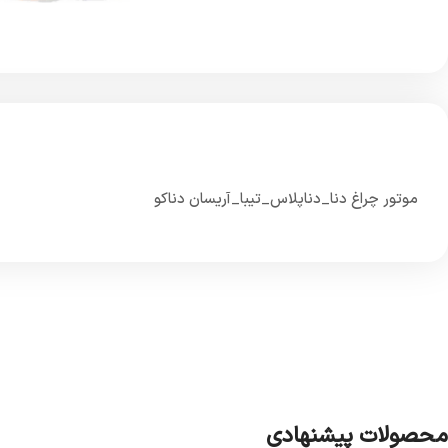
موتور چراغ دنا_دناپلاس_تیبا_آریسان دناکو
محصولات پیشنهادی