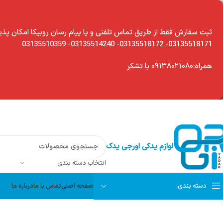
modal-chec
ثبت سفارش فقط از طریق تماس تلفنی و یا پیام رسان روبیکا امکان پذی
03135518171- 03135518172- 03135514240- 03135510359
همراه:۰۹۱۳۸۰۲۱۰۸۰ با تشکر
لوازم یدکی اورجی یدک
انتخاب دسته بندی
دسته بندی
صفحه اصلی
تماس با ما
درباره ما