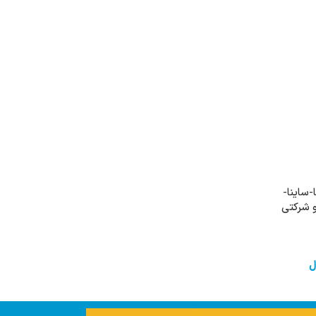
-ساینا-
خرید
ل