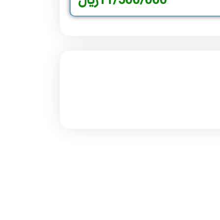
11/500/000
ریال