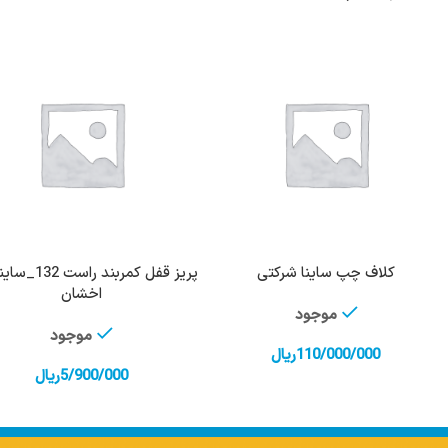
کلاف چپ ساینا شرکتی
پریز قفل کمربند را
افزودن به سبد خرید
افزودن به سبد خرید
اخشان
موجود
موجود
110/000/000
ریال
5/900/000
ریال