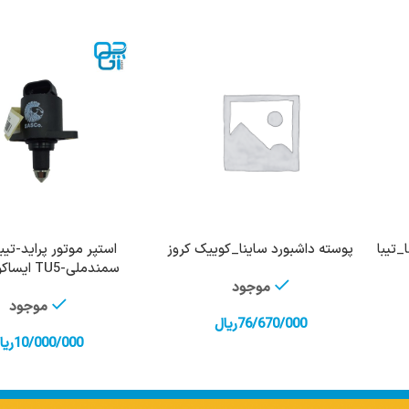
ست 132_ساینا_تیبا
پوسته داشبورد ساینا_کوییک کروز
استپر موتور پراید-تیبا
افزودن به سبد خرید
افزودن به سبد 
سمندملی-TU5 ایساکو شرکتی
موجود
موجود
76/670/000
ریال
10/000/000
ریا