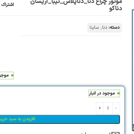
موتور چراغ دنا_دناپلاس_تيبا_آريسان
اشتراک گ
دناکو
دسته:
دنا
,
ساینا
موجود
موجود در انبار
افزودن به سبد خرید