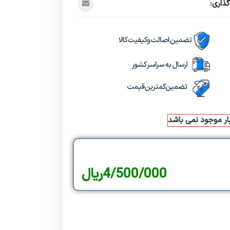
ذاری:
بار موجود نمی باشد
4/500/000
ریال