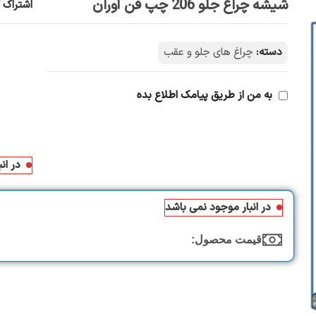
شیشه چراغ جلو 206 چپ فن آوران
اشتراک گ
دسته:
چراغ های جلو و عقب
به من از طریق پیامک اطلاع بده
در ان
در انبار موجود نمی باشد
قیمت محصول:​