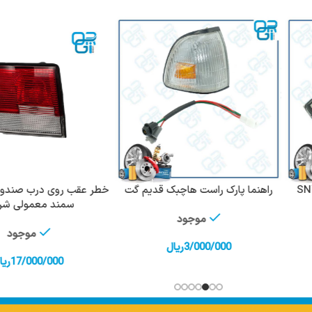
راهنما پارک راست هاچبک قدیم گت
خطر عقب روی درب صندو
افزودن به سبد خرید
افزودن به سبد 
سمند معمولی شر
موجود
موجود
3/000/000
ریال
17/000/000
ریا