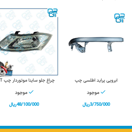
ابرویی پراید اطلسی چپ
چراغ جلو ساینا موتوردار چپ SNT
افزودن به سبد خرید
افزودن به سبد خرید
موجود
موجود
3/750/000
ریال
48/100/000
ریال