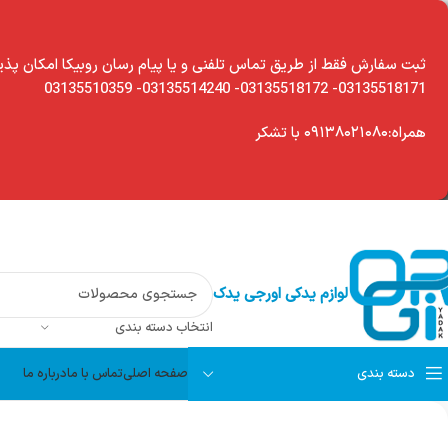
modal-chec
ثبت سفارش فقط از طریق تماس تلفنی و یا پیام رسان روبیکا امکان پذی
03135518171- 03135518172- 03135514240- 03135510359
همراه:۰۹۱۳۸۰۲۱۰۸۰ با تشکر
لوازم یدکی اورجی یدک
انتخاب دسته بندی
دسته بندی
صفحه اصلی
تماس با ما
درباره ما