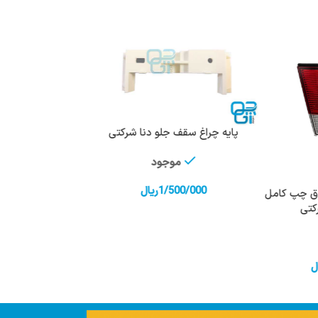
پایه چراغ سقف جلو دنا شرکتی
افزودن به سبد خرید
موجود
1/500/000
ریال
ق چپ کامل
خرید
کتی
ل