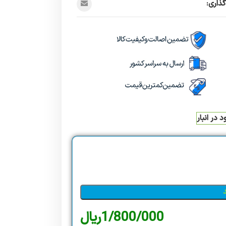
ذاری:
 در انبار
1/800/000
ریال