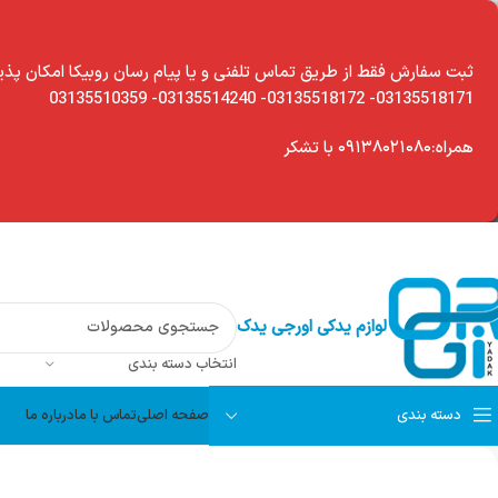
modal-chec
ثبت سفارش فقط از طریق تماس تلفنی و یا پیام رسان روبیکا امکان پذی
03135518171- 03135518172- 03135514240- 03135510359
همراه:۰۹۱۳۸۰۲۱۰۸۰ با تشکر
لوازم یدکی اورجی یدک
انتخاب دسته بندی
دسته بندی
صفحه اصلی
تماس با ما
درباره ما