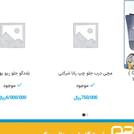
تودری جلو چپ 1600 GL ) 405 )
مچی درب جلو چپ رانا شرکتی
بلندگو جلو ریو ب
افزودن به سبد خرید
افزودن به سبد 
موجود
موجود
750/000
ریال
6/000/000
ریال