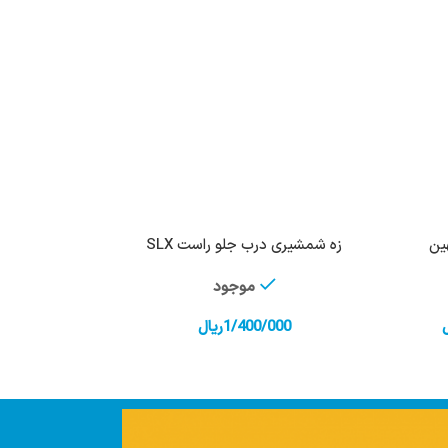
هین
زه شمشیری درب جلو راست SLX
خرید
افزودن به سبد خرید
موجود
1/400/000
ریال