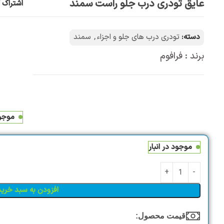
عایق تودری درب جلو راست سمند
اشتراک گ
دسته:
تودری درب های جلو و اجزاء
,
سمند
برند : فرافوم
موجود
موجود در انبار
افزودن به سبد خرید
قیمت محصول:​