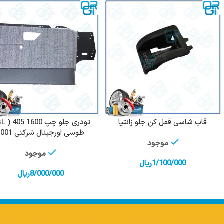
قاب شاسی قفل کن جلو زانتیا
افزودن به سبد خرید
افزودن به سبد خرید
طوسی اورجینال شرکتی 1001
موجود
موجود
1/100/000
ریال
8/000/000
ریال