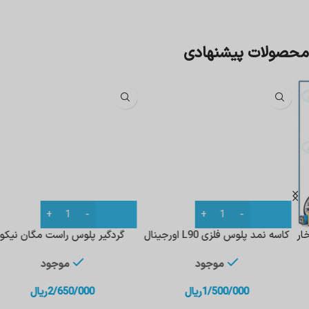
محصولات پیشنهادی
کاسه نمد پلوس فلزی L90 اورجینال
گردگیر پلوس راست مگان نیکو
موجود
موجود
1/500/000
ریال
2/650/000
ریال