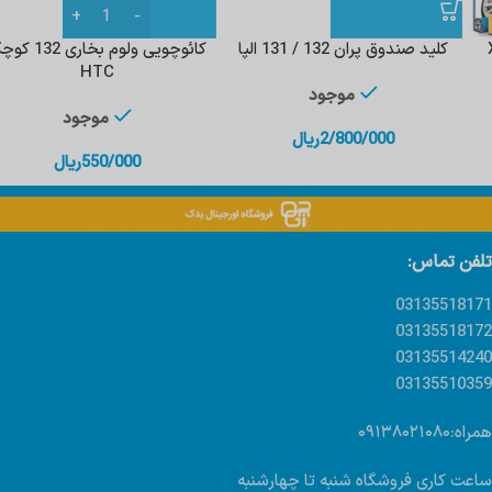
کلید صندوق پران 132 / 131 الپا
کائوچویی ولوم بخاری 132 کوچک
HTC
موجود
موجود
2/800/000
ریال
550/000
ریال
تلفن تماس:
03135518171
03135518172
03135514240
03135510359
همراه:۰۹۱۳۸۰۲۱۰۸۰
ساعت کاری فروشگاه شنبه تا چهارشنبه