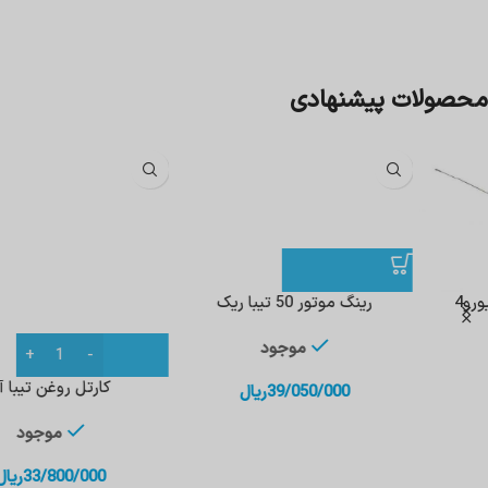
محصولات پیشنهادی
رینگ موتور 50 تیبا ریک
موجود
کارتل روغن تیبا آپا
39/050/000
ریال
موجود
33/800/000
ریال