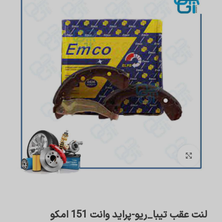
برای بزرگنمایی کلیک کنید
لنت عقب تیبا_ریو-پراید وانت 151 امکو