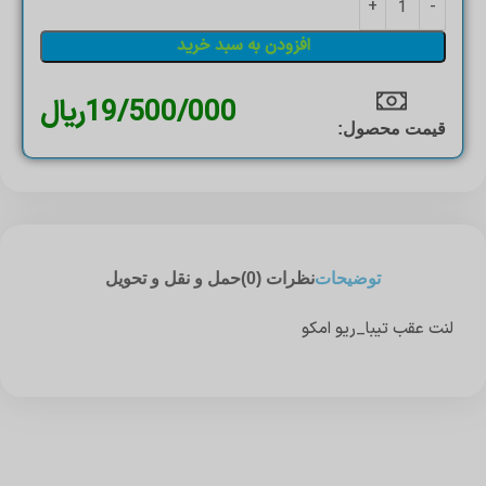
افزودن به سبد خرید
19/500/000
ریال
قیمت محصول:​
توضیحات
نظرات (0)
حمل و نقل و تحویل
لنت عقب تیبا_ریو امکو