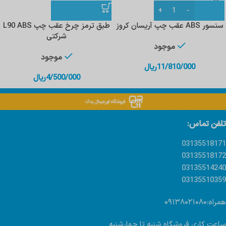
سنسور ABS عقب چپ آریسان کروز
طبق ترمز چرخ عقب چپ L90 ABS
شرکتی
موجود
موجود
11/810/000
ریال
4/500/000
ریال
تلفن تماس:
03135518171
03135518172
03135514240
03135510359
همراه:۰۹۱۳۸۰۲۱۰۸۰
ساعت کاری فروشگاه شنبه تا چهارشنبه