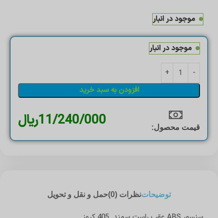
موجود در انبار
موجود در انبار
افزودن به سبد خرید
11/240/000
ریال
قیمت محصول:​
توضیحات
نظرات (0)
حمل و نقل و تحویل
سنسور ABS عقب راست سمند_405 کروز