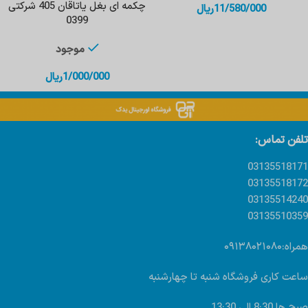
چکمه ای بغل یاتاقان 405 شرکتی
11/580/000
ریال
0399
موجود
1/000/000
ریال
تلفن تماس:
03135518171
03135518172
03135514240
03135510359
همراه:۰۹۱۳۸۰۲۱۰۸۰
ساعت کاری فروشگاه شنبه تا چهارشنبه
صبح ها 8:30 الی 13:30