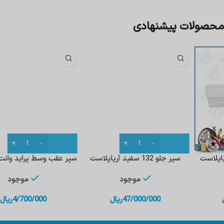
محصولات پیشنهادی
سپر جلو 132 سفید آریاپلاست
سپر عقب وسط پراید وانت 151 HIC
موجود
موجود
47/000/000
ریال
4/700/000
ریال