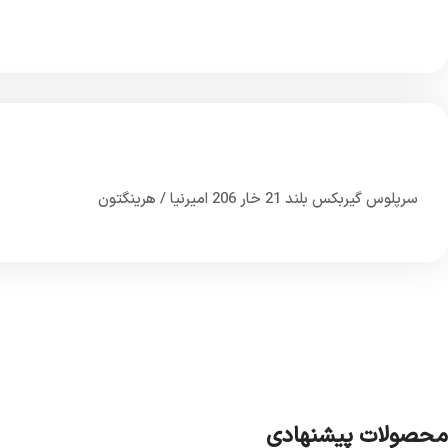
سرپلوس گیربکس بلند 21 خار 206 امیرنیا / هرینگتون
محصولات پیشنهادی