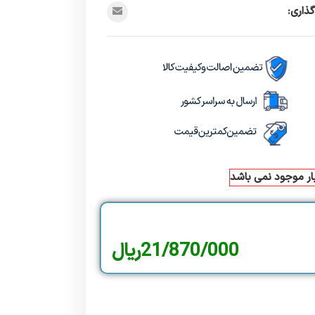
ذاری:
بار موجود نمی باشد
21/870/000
ریال