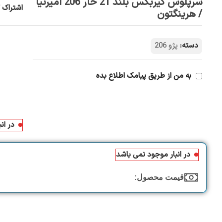
سرپلوس گیربکس بلند 21 خار 206 امیرنیا
اشتراک گ
/ هرینگتون
دسته:
پژو 206
به من از طریق پیامک اطلاع بده
در ان
در انبار موجود نمی باشد
قیمت محصول:​