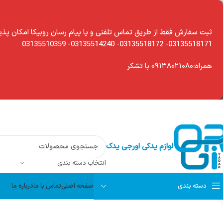
modal-chec
ثبت سفارش فقط از طریق تماس تلفنی و یا پیام رسان روبیکا امکان پذی
03135518171- 03135518172- 03135514240- 03135510359
همراه:۰۹۱۳۸۰۲۱۰۸۰ با تشکر
لوازم یدکی اورجی یدک
انتخاب دسته بندی
دسته بندی
صفحه اصلی
تماس با ما
درباره ما