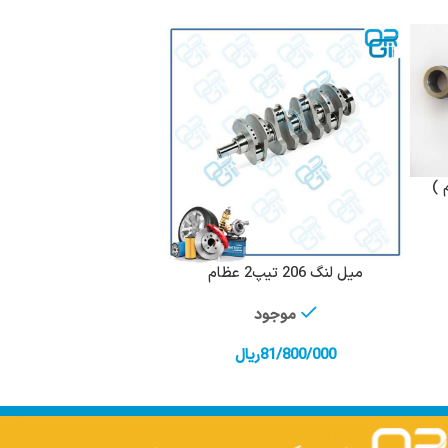
میل لنگ 206 تیپ2 عظام
افزودن به سبد خرید
موجود
81/800/000
ریال