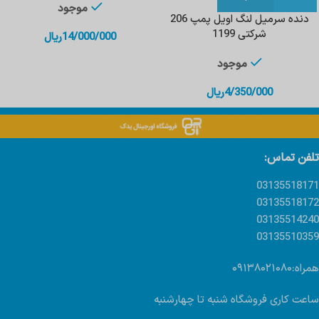
موجود
دنده سرمیل لنگ اویل پمپ 206
شرکتی 1199
14/000/000
ریال
موجود
4/350/000
ریال
تلفن تماس:
03135518171
03135518172
03135514240
03135510359
همراه:۰۹۱۳۸۰۲۱۰۸۰
ساعت کاری فروشگاه شنبه تا چهارشنبه