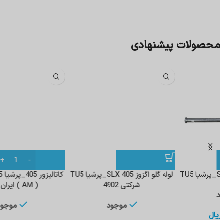
محصولات پیشنهادی
لوله گلو اگزوز 405 SLX_پرشیا TU5
کاتالیزور 405_پرشیا TU5 قبل از 94
شرکتی 4902
( AM ) ایران دلکو
موجود
موجود