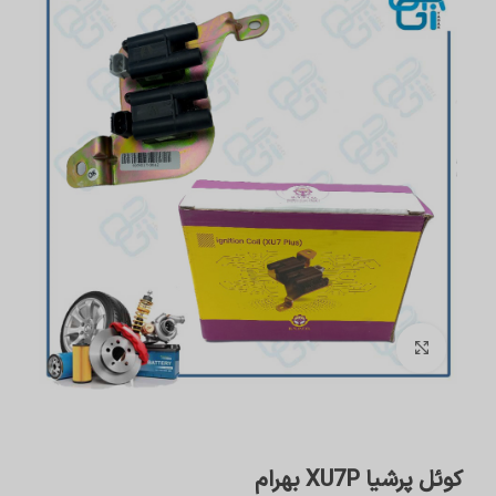
برای بزرگنمایی کلیک کنید
کوئل پرشیا XU7P بهرام