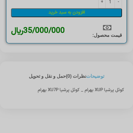
افزودن به سبد خرید
35/000/000
ریال
قیمت محصول:​
توضیحات
نظرات (0)
حمل و نقل و تحویل
کوئل پرشیا XUP بهرام _ کوئل پرشیا XU7P بهرام