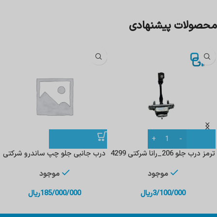
محصولات پیشنهادی
ترمز درب جلو 206_رانا شرکتی 4299
درب جانبی جلو چپ ساندرو شرکتی
موجود
موجود
3/100/000
ریال
185/000/000
ریال