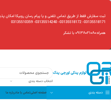
modal-chec
ثبت سفارش فقط از طریق تماس تلفنی و یا پیام رسان روبیکا امکان پذی
03135518171- 03135518172- 03135514240- 03135510359
همراه:۰۹۱۳۸۰۲۱۰۸۰ با تشکر
لوازم یدکی اورجی یدک
انتخاب دسته بندی
دسته بندی
صفحه اصلی
تماس با ما
درباره ما