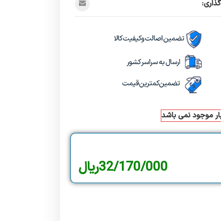
ذاری:
بار موجود نمی باشد
32/170/000
ریال