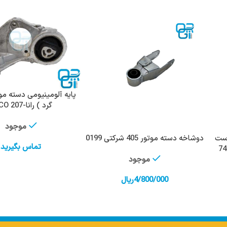
پایه ‌آلومینیومی دسته مو
اطلاعات بیشتر
گرد ) رانا-207 TPCO
موجود
است
دوشاخه دسته موتور 405 شرکتی 0199
افزودن به سبد خرید
تماس بگیرید
موجود
4/800/000
ریال