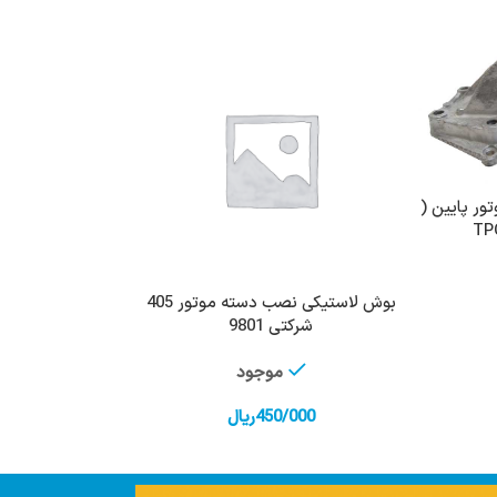
تور پایین (
بوش لاستیکی نصب دسته موتور 405
افزودن به سبد خرید
شرکتی 9801
موجود
450/000
ریال