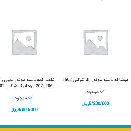
دوشاخه دسته موتور رانا شرکتی 5602
نگهدارنده دسته موتور پایین ر
افزودن به سبد خرید
افزودن به سبد خرید
206_207 اتوماتیک شرکتی 7402
موجود
موجود
5/200/000
ریال
3/000/000
ریال