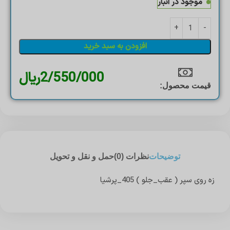
موجود در انبار
افزودن به سبد خرید
2/550/000
ریال
قیمت محصول:​
توضیحات
نظرات (0)
حمل و نقل و تحویل
زه روی سپر ( عقب_جلو ) 405_پرشیا