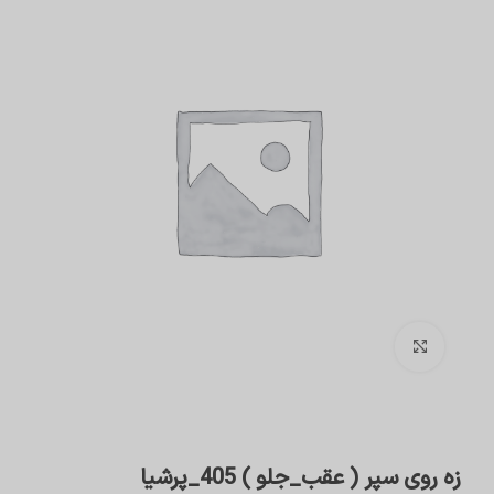
برای بزرگنمایی کلیک کنید
زه روی سپر ( عقب_جلو ) 405_پرشیا