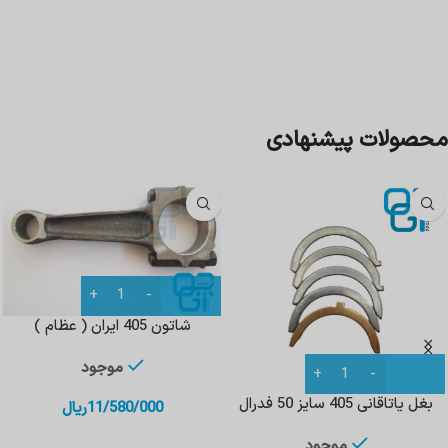
محصولات پیشنهادی
شاتون 405 ایران ( عظام )
موجود
بغل یاتاقانی 405 سایز 50 فدرال
11/580/000
ریال
موجود