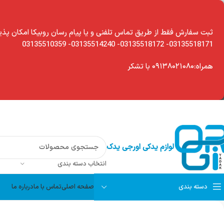
modal-chec
ثبت سفارش فقط از طریق تماس تلفنی و یا پیام رسان روبیکا امکان پذی
03135518171- 03135518172- 03135514240- 03135510359
همراه:۰۹۱۳۸۰۲۱۰۸۰ با تشکر
لوازم یدکی اورجی یدک
انتخاب دسته بندی
دسته بندی
صفحه اصلی
تماس با ما
درباره ما