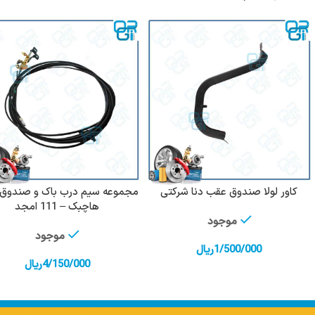
کاور لولا صندوق عقب دنا شرکتی
مجموعه سیم درب باک و صندوق پ
افزودن به سبد خرید
افزودن به سبد خرید
هاچبک – 111 امجد
موجود
موجود
1/500/000
ریال
4/150/000
ریال