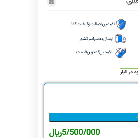
ذاری:
 در انبار
5/500/000
ریال