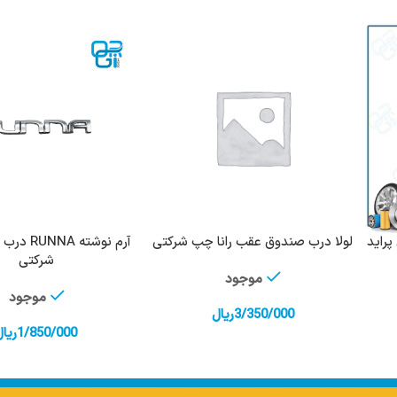
راید
لولا درب صندوق عقب رانا چپ شرکتی
آرم نوشته A
افزودن به سبد خرید
افزودن به سبد 
شرکتی
موجود
موجود
3/350/000
ریال
1/850/000
ریال