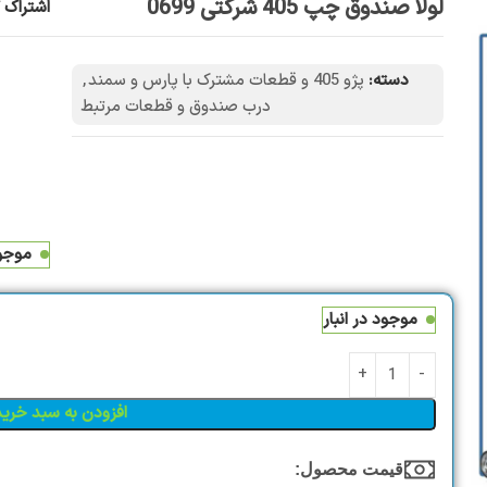
لولا‌ صندوق‌ ‌چپ‌ 405 شرکتی 0699
اشتراک گ
دسته:
پژو 405 و قطعات مشترک با پارس و سمند
,
درب صندوق و قطعات مرتبط
موجود
موجود در انبار
افزودن به سبد خرید
قیمت محصول:​