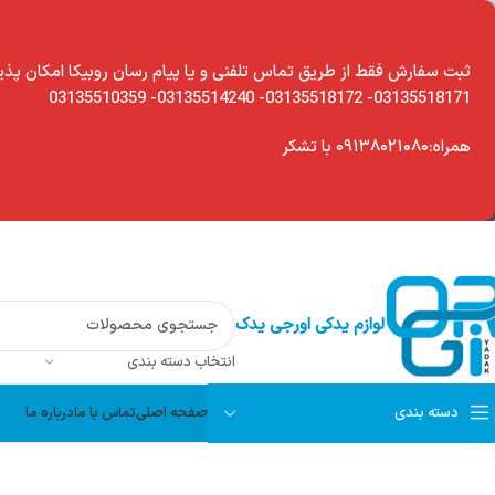
modal-chec
ثبت سفارش فقط از طریق تماس تلفنی و یا پیام رسان روبیکا امکان پذی
03135518171- 03135518172- 03135514240- 03135510359
همراه:۰۹۱۳۸۰۲۱۰۸۰ با تشکر
لوازم یدکی اورجی یدک
انتخاب دسته بندی
دسته بندی
صفحه اصلی
تماس با ما
درباره ما