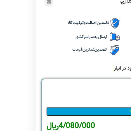
ذاری:
 در انبار
4/080/000
ریال