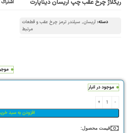
ریگلاژ چرخ عقب چپ آریسان دیناپارت
اشتراک گ
دسته:
آریسان
,
سیلندر ترمز چرخ عقب و قطعات
مرتبط
موجود
موجود در انبار
افزودن به سبد خرید
قیمت محصول:​