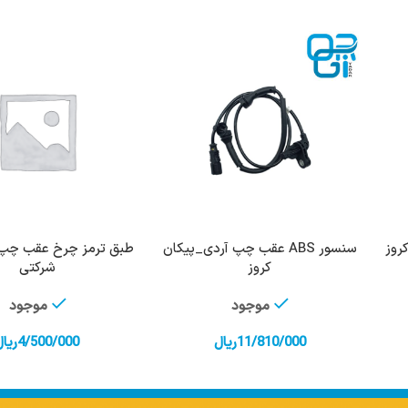
سنسور ABS عقب چپ آردی_پیکان
افزودن به سبد خرید
افزودن به سبد خرید
کروز
شرکتی
موجود
موجود
11/810/000
ریال
4/500/000
ریال