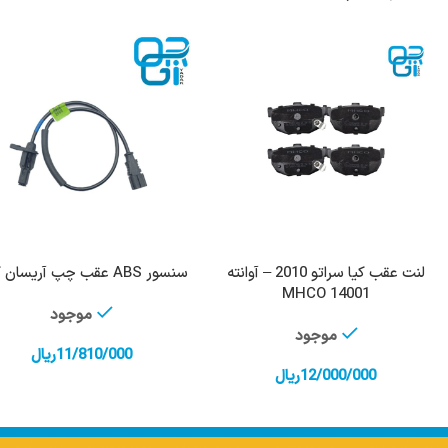
لنت عقب کیا سراتو 2010 – آوانته
سنسور ABS عقب چپ آریسان کروز
افزودن به سبد خرید
افزودن به سبد خرید
14001 MHCO
موجود
موجود
11/810/000
ریال
12/000/000
ریال