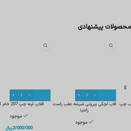
محصولات پیشنهادی
قاب لچکی بیرونی شیشه عقب راست
فلاپ آینه چپ 207 خام کروز
زانتیا
موجود
موجود
2/000/000
ریال