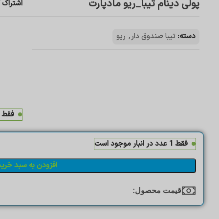
پولی دینام تیبا_ریو مادپارت
اشتراک گ
دسته:
تیبا صندوق دار
,
ریو
فقط 1 عدد در انبار موجود اس
فقط 1 عدد در انبار موجود است
افزودن به سبد خرید
قیمت محصول:​