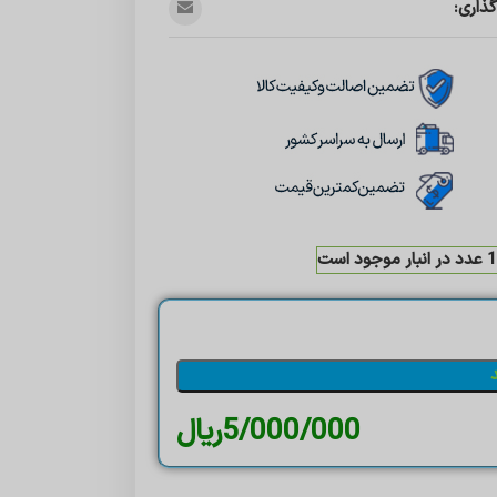
ذاری:
ت
5/000/000
ریال