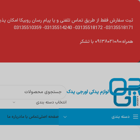
modal-chec
ثبت سفارش فقط از طریق تماس تلفنی و یا پیام رسان روبیکا امکان پذی
03135518171- 03135518172- 03135514240- 03135510359
همراه:۰۹۱۳۸۰۲۱۰۸۰ با تشکر
لوازم یدکی اورجی یدک
انتخاب دسته بندی
دسته بندی
صفحه اصلی
تماس با ما
درباره ما