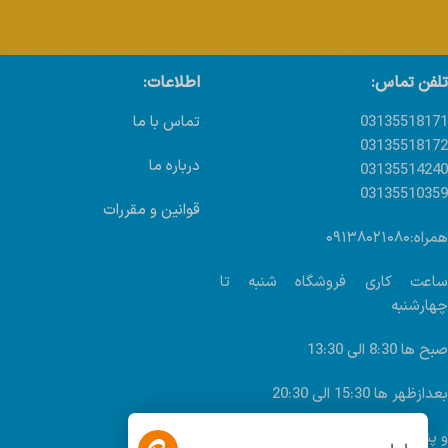
تلفن تماس:
اطلاعات:
03135518171
تماس با ما
03135518172
درباره ما
03135514240
03135510359
قوانین و مقررات
همراه:۰۹۱۳۸۰۲۱۰۸۰
ساعت کاری فروشگاه شنبه تا
چهارشنبه
صبح ها 8:30 الی 13:30
بعدازظهر ها 15:30 الی 20:30
و پنجشنبه ها: 8:30 الی 13:30