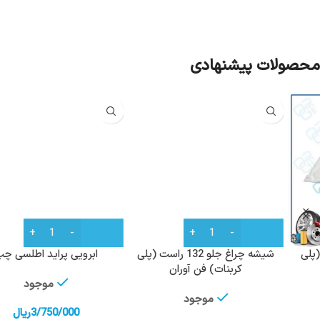
محصولات پیشنهادی
شیشه چراغ جلو 132 راست (پلی
ابرویی پراید اطلسی چپ
کربنات) فن آوران
موجود
موجود
3/750/000
ریال