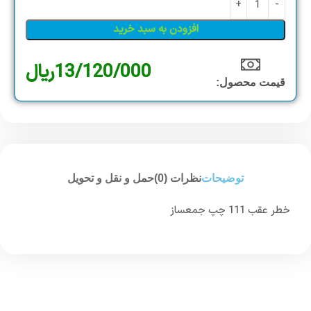
افزودن به سبد خرید
13/120/000
ریال
قیمت محصول:​
توضیحات
نظرات (0)
حمل و نقل و تحویل
خطر عقب 111 چپ جمعساز