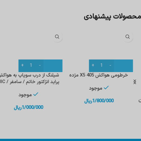
محصولات پیشنهادی
خرطومی هواکش 405 X5 مژده
شیلنگ از درب سوپاپ به هواکش
پراید انژکتور خاتم / سامفر / HIC
موجود
موجود
1/800/000
ریال
1/000/000
ریال