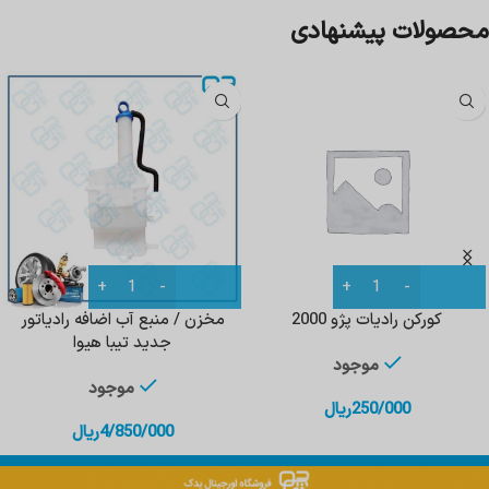
محصولات پیشنهادی
کورکن رادیات پژو 2000
مخزن / منبع آب اضافه رادیاتور
جدید تیبا هیوا
موجود
موجود
250/000
ریال
4/850/000
ریال