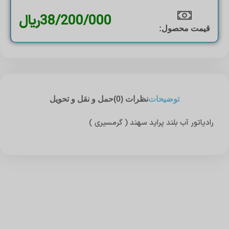
38/200/000
ریال
قیمت محصول:​
توضیحات
نظرات (0)
حمل و نقل و تحویل
رادیاتور آب بلند پراید سهند ( گرمسیری )